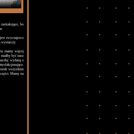
 zaskakujące, bo
ne.
 jest zwyczajowo
 wystarczy.
 tu mamy więcej
o miałby być nasz
 paczkę wydaną z
tysfakcjonujące.
przede wszystkim
j części. Mamy na