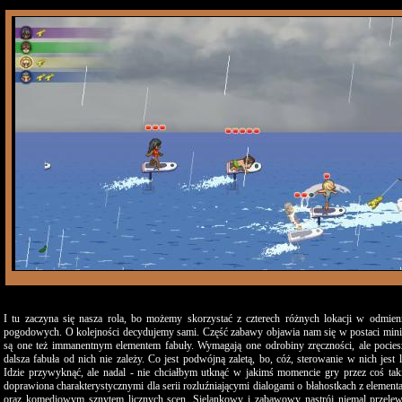
I tu zaczyna się nasza rola, bo możemy skorzystać z czterech różnych lokacji w odmie
pogodowych. O kolejności decydujemy sami. Część zabawy objawia nam się w postaci mini
są one też immanentnym elementem fabuły. Wymagają one odrobiny zręczności, ale pociesza
dalsza fabuła od nich nie zależy. Co jest podwójną zaletą, bo, cóż, sterowanie w nich jest
Idzie przywyknąć, ale nadal - nie chciałbym utknąć w jakimś momencie gry przez coś taki
doprawiona charakterystycznymi dla serii rozluźniającymi dialogami o błahostkach z elemen
oraz komediowym sznytem licznych scen. Sielankowy i zabawowy nastrój niemal przelew