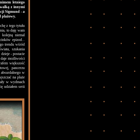
onimem letniego
 walką z innymi
acji Sigmund - a
d plażowy.
chę z tego tytułu
enia, to daję wam
 kolejną niemal
cinków epizod...
ego trendu wśród
wiata, szukania
dzieje - postacie
, daje możliwości
trafem większość
towej, pancerzu
k absurdalnego w
ęszczać na plaże
wały w wydmach
ę udziałem serii