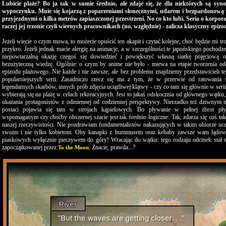
Lubicie plaże? Bo ja tak w sumie średnio, ale zdaje się, że dla niektórych są syn
wypoczynku. Mnie się kojarzą z poparzeniami słonecznymi, udarem i bezpardonową
przyjezdnymi o kilka metrów zapiaszczonej przestrzeni. No co kto lubi. Seria o korpor
raczej jej trzonie czyli wiernych pracownikach (no, względnie) - zalicza klasyczny epizo
Jeżeli wiecie o czym mowa, to możecie opuścić ten akapit i czytać kolejne, choć będzie mi tro
przykro. Jeżeli jednak macie alergię na animacje, a w szczególności te japońskiego pochodz
niepowtarzalną okazję czegoś się dowiedzieć i powiększyć własną siatkę pojęciową o
bezużyteczną wiedzę. Ogólnie: o czym by anime nie było - miewa na etapie tworzenia od
epizodu plażowego. Nie każde i nie zawsze, ale bez problemu znajdziemy przedstawicieli t
popularniejszych serii. Zasadniczo rzecz się ma z tym, że w przerwie od ratowania ś
legendarnych skarbów, innych prób zdjęcia uciążliwej klątwy - czy co tam się głównie w serii 
wybierają się na plażę w celach rekreacyjnych. Jest to jakaś odskocznia od głównego wątku
ukazania protagonistów z odmiennej od codziennej perspektywy. Nierzadko też dziwnym 
postaci pojawia się tam w strojach kąpielowych. Bo pływanie w pełnej zbroi pły
wspomaganym czy choćby obszernej szacie jest tak średnio logiczne. Tak, zdarza się coś ta
naszej rzeczywistości. Nie pozdrawiam fundamentalistów nakazujących w takim ubiorze ucz
swoim i nie tylko kobietom. Oby kanapki z hummusem oraz kebaby zawsze wam lądo
piaskowych wyłącznie pieczywem do góry! Wracając do wątku: tego rodzaju odcinek stał si
zapoczątkowanej przez
. Znacie, prawda...?
To the Moon