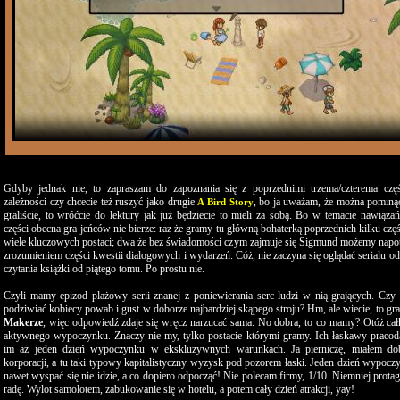
Gdyby jednak nie, to zapraszam do zapoznania się z poprzednimi trzema/czterema częś
zależności czy chcecie też ruszyć jako drugie
, bo ja uważam, że można pominąć.
A Bird Story
graliście, to wróćcie do lektury jak już będziecie to mieli za sobą. Bo w temacie nawiąza
części obecna gra jeńców nie bierze: raz że gramy tu główną bohaterką poprzednich kilku częś
wiele kluczowych postaci; dwa że bez świadomości czym zajmuje się Sigmund możemy napo
zrozumieniem części kwestii dialogowych i wydarzeń. Cóż, nie zaczyna się oglądać serialu od
czytania książki od piątego tomu. Po prostu nie.
Czyli mamy epizod plażowy serii znanej z poniewierania serc ludzi w nią grających. Czy
podziwiać kobiecy powab i gust w doborze najbardziej skąpego stroju? Hm, ale wiecie, to gr
Makerze
, więc odpowiedź zdaje się wręcz narzucać sama. No dobra, to co mamy? Otóż cał
aktywnego wypoczynku. Znaczy nie my, tylko postacie którymi gramy. Ich łaskawy praco
im aż jeden dzień wypoczynku w ekskluzywnych warunkach. Ja pierniczę, miałem dob
korporacji, a tu taki typowy kapitalistyczny wyzysk pod pozorem łaski. Jeden dzień wypocz
nawet wyspać się nie idzie, a co dopiero odpocząć! Nie polecam firmy, 1/10. Niemniej protag
radę. Wylot samolotem, zabukowanie się w hotelu, a potem cały dzień atrakcji, yay!