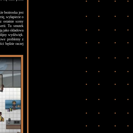
e beztroska jest
rię, wyłapiecie o
z ostatnie sceny
serii. Tu smutek
ją jako składowa
olijny wydźwięk.
ilowe problemy z
ści będzie raczej