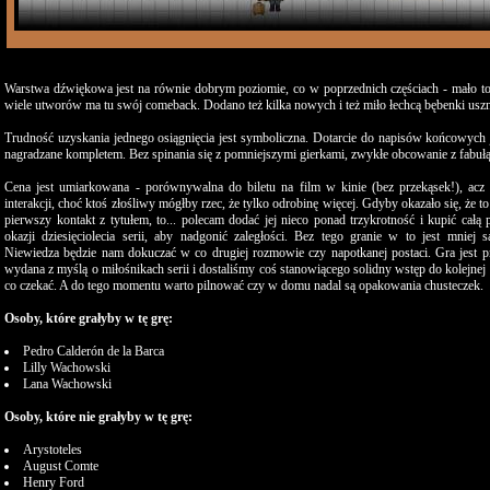
Warstwa dźwiękowa jest na równie dobrym poziomie, co w poprzednich częściach - mało to
wiele utworów ma tu swój comeback. Dodano też kilka nowych i też miło łechcą bębenki usz
Trudność uzyskania jednego osiągnięcia jest symboliczna. Dotarcie do napisów końcowych
nagradzane kompletem. Bez spinania się z pomniejszymi gierkami, zwykłe obcowanie z fabułą
Cena jest umiarkowana - porównywalna do biletu na film w kinie (bez przekąsek!), acz
interakcji, choć ktoś złośliwy mógłby rzec, że tylko odrobinę więcej. Gdyby okazało się, że t
pierwszy kontakt z tytułem, to... polecam dodać jej nieco ponad trzykrotność i kupić całą
okazji dziesięciolecia serii, aby nadgonić zaległości. Bez tego granie w to jest mniej sa
Niewiedza będzie nam dokuczać w co drugiej rozmowie czy napotkanej postaci. Gra jest 
wydana z myślą o miłośnikach serii i dostaliśmy coś stanowiącego solidny wstęp do kolejne
co czekać. A do tego momentu warto pilnować czy w domu nadal są opakowania chusteczek.
Osoby, które grałyby w tę grę:
Pedro Calderón de la Barca
Lilly Wachowski
Lana Wachowski
Osoby, które nie grałyby w tę grę:
Arystoteles
August Comte
Henry Ford