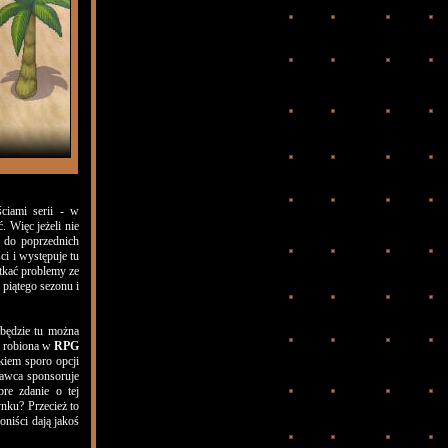
ciami serii - w
 Więc jeżeli nie
ń do poprzednich
ci i występuje tu
tkać problemy ze
 piątego sezonu i
 będzie tu można
a robiona w
RPG
kiem sporo opcji
dawca sponsoruje
re zdanie o tej
ynku? Przecież to
oniści dają jakoś