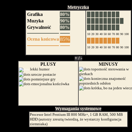
Metryczka
Grafika
80%
Muzyka
90%
Grywalność
80%
10
20
30
40
50
60
70
80
90
100
85%
Ocena końcowa
10
20
30
40
50
60
70
80
90
100
+ / -
PLUSY
MINUSY
lekki humor
toporność sterowania w
gierkach
urocze postacie
konieczna znajomość
pomniejsze gry
poprzednich odsłon
emocjonalna końcówka
krótka, bo na jeden wiecz
Wymagania systemowe
Procesor Intel Pentium III 800 MHz+, 1 GB RAM, 500 MB
HDD (autorzy zresztą twierdzą, że wystarczy konfiguracja
ziemniaka)