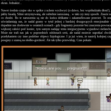
ekran. Jednakże...
Nawet średnio czujne oko w spółce z uchem wychwyci (o dziwo, bez współudziału dłoni!), ż
jakby fasadą. Silnie utrzymywaną, ale subtelnie naruszaną... w taki czy inny sposób. Znacie se
co chodzi. Bo te naruszenia są nie do końca delikatne i zakamuflowane przecież. To ora
uświadamiają nas, że nadal gramy w tytuł jednej z bardziej druzgocących emocjonalnie 
dopadnie nas dosłownie w ostatnich scenach - gdy fragmenty pozornie bez znaczenia powraca
większej całości pod koniec, tym samym nadając temu integracyjnemu wyjazdowi melanch
Może nie trafi nas jak w poprzednich odsłonach serii, ale nadal możecie napotkać chw
przełykaniem czy inne podobne objawy fizjologiczne. I ja już wiem, że nastrój kolejnej czę
posępny z szansą na słodko-gorzkość. Ale tak tylko przewiduję. Czas pokaże.