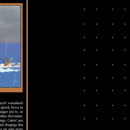
nnych warunkach
-gierek, bywa że
jące jest to, że
 lekko drewniane.
ego. Całość jest
tami drugiego dna
a się nam przez