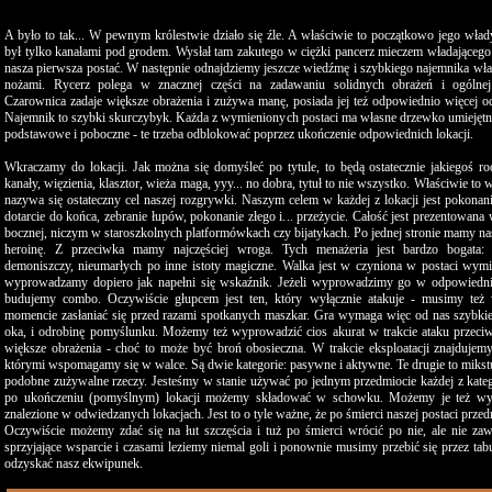
A było to tak... W pewnym królestwie działo się źle. A właściwie to początkowo jego wła
był tylko kanałami pod grodem. Wysłał tam zakutego w ciężki pancerz mieczem władającego r
nasza pierwsza postać. W następnie odnajdziemy jeszcze wiedźmę i szybkiego najemnika w
nożami. Rycerz polega w znacznej części na zadawaniu solidnych obrażeń i ogólnej
Czarownica zadaje większe obrażenia i zużywa manę, posiada jej też odpowiednio więcej od
Najemnik to szybki skurczybyk. Każda z wymienionych postaci ma własne drzewko umiejęt
podstawowe i poboczne - te trzeba odblokować poprzez ukończenie odpowiednich lokacji.
Wkraczamy do lokacji. Jak można się domyśleć po tytule, to będą ostatecznie jakiegoś ro
kanały, więzienia, klasztor, wieża maga, yyy... no dobra, tytuł to nie wszystko. Właściwie to w
nazywa się ostateczny cel naszej rozgrywki. Naszym celem w każdej z lokacji jest pokonan
dotarcie do końca, zebranie łupów, pokonanie złego i... przeżycie. Całość jest prezentowan
bocznej, niczym w staroszkolnych platformówkach czy bijatykach. Po jednej stronie mamy na
heroinę. Z przeciwka mamy najczęściej wroga. Tych menażeria jest bardzo bogata:
demoniszczy, nieumarłych po inne istoty magiczne. Walka jest w czyniona w postaci wym
wyprowadzamy dopiero jak napełni się wskaźnik. Jeżeli wyprowadzimy go w odpowiedn
budujemy combo. Oczywiście głupcem jest ten, który wyłącznie atakuje - musimy te
momencie zasłaniać się przed razami spotkanych maszkar. Gra wymaga więc od nas szybkiej
oka, i odrobinę pomyślunku. Możemy też wyprowadzić cios akurat w trakcie ataku przeci
większe obrażenia - choć to może być broń obosieczna. W trakcie eksploatacji znajdujemy
którymi wspomagamy się w walce. Są dwie kategorie: pasywne i aktywne. Te drugie to mikstu
podobne zużywalne rzeczy. Jesteśmy w stanie używać po jednym przedmiocie każdej z kateg
po ukończeniu (pomyślnym) lokacji możemy składować w schowku. Możemy je też wy
znalezione w odwiedzanych lokacjach. Jest to o tyle ważne, że po śmierci naszej postaci przed
Oczywiście możemy zdać się na łut szczęścia i tuż po śmierci wrócić po nie, ale nie z
sprzyjające wsparcie i czasami leziemy niemal goli i ponownie musimy przebić się przez t
odzyskać nasz ekwipunek.