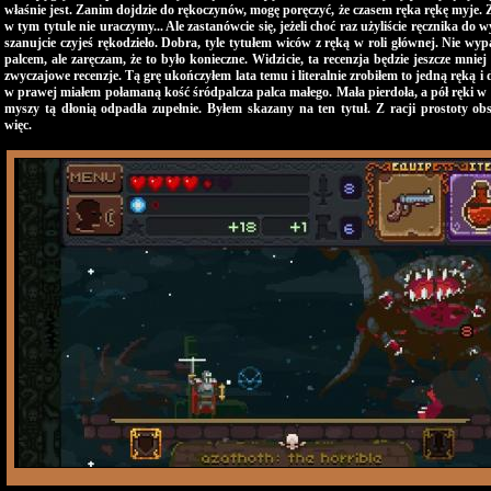
właśnie jest. Zanim dojdzie do rękoczynów, mogę poręczyć, że czasem ręka rękę myje. 
w tym tytule nie uraczymy... Ale zastanówcie się, jeżeli choć raz użyliście ręcznika do w
szanujcie czyjeś rękodzieło. Dobra, tyle tytułem wiców z ręką w roli głównej. Nie w
palcem, ale zaręczam, że to było konieczne. Widzicie, ta recenzja będzie jeszcze mnie
zwyczajowe recenzje. Tą grę ukończyłem lata temu i literalnie zrobiłem to jedną ręką i 
w prawej miałem połamaną kość śródpalcza palca małego. Mała pierdoła, a pół ręki w g
myszy tą dłonią odpadła zupełnie. Byłem skazany na ten tytuł. Z racji prostoty obs
więc.