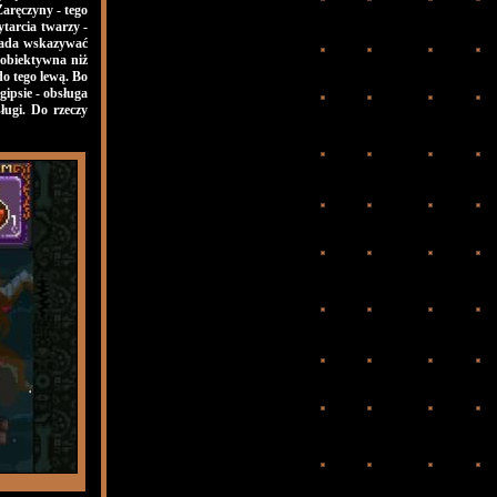
Zaręczyny - tego
ytarcia twarzy -
ypada wskazywać
j obiektywna niż
do tego lewą. Bo
ipsie - obsługa
ługi. Do rzeczy