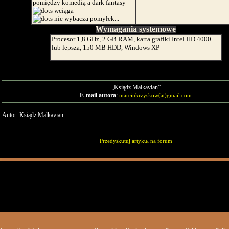
pomiędzy komedią a dark fantasy
wciąga
nie wybacza pomyłek...
Wymagania systemowe
Procesor 1,8 GHz, 2 GB RAM, karta grafiki Intel HD 4000
lub lepsza, 150 MB HDD, Windows XP
„Ksiądz Malkavian”
E-mail autora
:
marcinkrzyskow(at)gmail.com
Autor: Ksiądz Malkavian
Przedyskutuj artykuł na forum