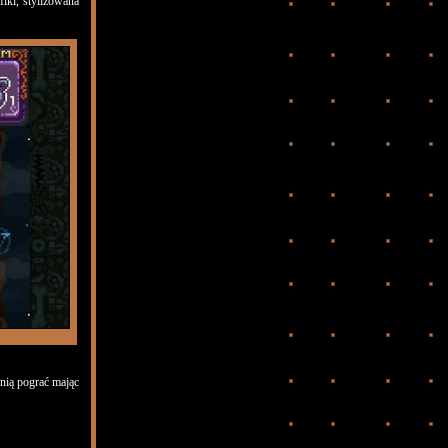
iki, stylizowana
 nią pograć mając