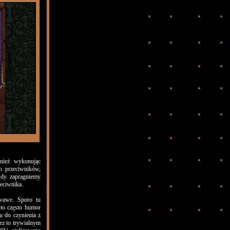
wnież wykonując
h przeciwników,
 Gdy zapragniemy
eciwnika.
rwawe. Sporo tu
to często humor
u do czynienia z
zez to trywialnym