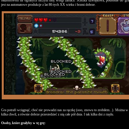
błazeństwem na ogranych niczym mój wstęp żartach. Ścieżka dźwiękowa, podobnie do graf
jest na automatowe produkcje z lat 80-tych XX wieku i brzmi dobrze.
Gra potrafi wciągnąć, choć nie prowadzi nas za rączkę (ooo, znowu to zrobiłem...). Można w
kilka chwil, a równie dobrze przesiedzieć z nią całe pół dnia. I tak kilka dni z rzędu.
Osoby, które grałyby w tę grę: