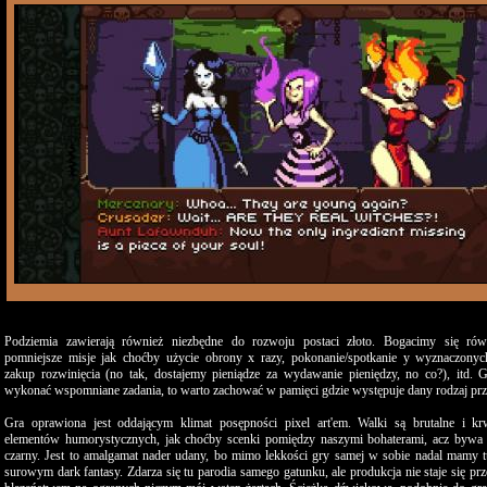
Podziemia zawierają również niezbędne do rozwoju postaci złoto. Bogacimy się ró
pomniejsze misje jak choćby użycie obrony x razy, pokonanie/spotkanie y wyznaczonyc
zakup rozwinięcia (no tak, dostajemy pieniądze za wydawanie pieniędzy, no co?), itd.
wykonać wspomniane zadania, to warto zachować w pamięci gdzie występuje dany rodzaj prz
Gra oprawiona jest oddającym klimat posępności pixel art'em. Walki są brutalne i k
elementów humorystycznych, jak choćby scenki pomiędzy naszymi bohaterami, acz bywa 
czarny. Jest to amalgamat nader udany, bo mimo lekkości gry samej w sobie nadal mamy t
surowym dark fantasy. Zdarza się tu parodia samego gatunku, ale produkcja nie staje się pr