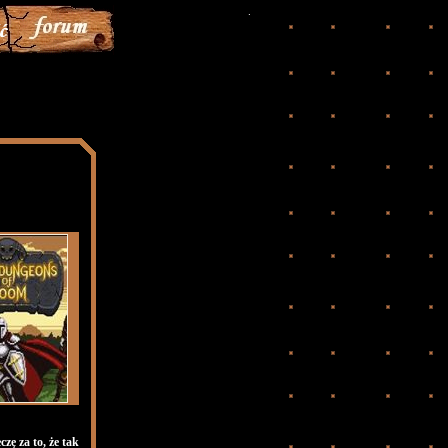
.
zę za to, że tak