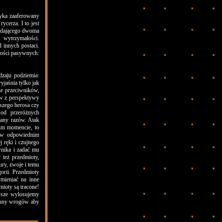
dyka zaaferowany
ycerza. I to jest
ładającego dwoma
 wytrzymałości.
 innych postaci.
ności pasywnych:
dzaju podziemia:
yjaśnia tylko jak
ie przeciwników,
a w z perspektywy
szego herosa czy
 od przeróżnych
iany razów. Atak
im momencie, to
ż w odpowiednim
 ręki i czujnego
wnika i zadać mu
 też przedmioty,
ry, zwoje i temu
orii. Przedmioty
mieniać na inne
mioty są tracone!
awsze wylosujemy
abuny wrogów aby