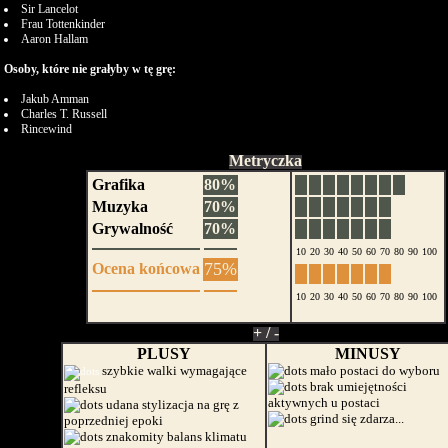
Sir Lancelot
Frau Tottenkinder
Aaron Hallam
Osoby, które nie grałyby w tę grę:
Jakub Amman
Charles T. Russell
Rincewind
Metryczka
Grafika
80%
Muzyka
70%
Grywalność
70%
10
20
30
40
50
60
70
80
90
100
75%
Ocena końcowa
10
20
30
40
50
60
70
80
90
100
+ / -
PLUSY
MINUSY
szybkie walki wymagające
mało postaci do wyboru
brak umiejętności
refleksu
aktywnych u postaci
udana stylizacja na grę z
grind się zdarza...
poprzedniej epoki
znakomity balans klimatu