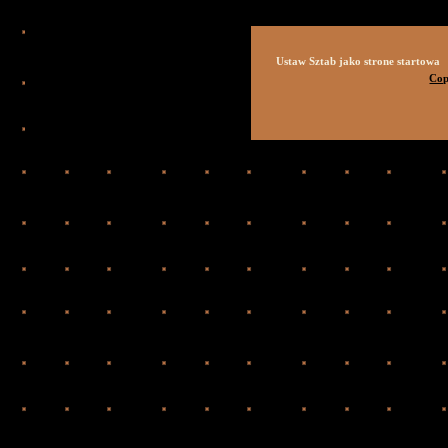
Ustaw Sztab jako strone startowa
Cop