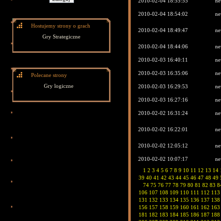
2010-02-04 18:55:55
ne
2010-02-04 18:54:02
ne
Hostujemy strony o grach
2010-02-04 18:49:47
ne
Gry Strategiczne
2010-02-04 18:44:06
ne
2010-02-03 16:40:11
ne
2010-02-03 16:35:06
ne
Polecane strony
Gry logiczne
2010-02-03 16:29:53
ne
2010-02-03 16:27:16
ne
2010-02-02 16:31:24
ne
2010-02-02 16:22:01
ne
2010-02-02 12:05:12
ne
2010-02-02 10:07:17
ne
1
2
3
4
5
6
7
8
9
10
11
12
13
14
39
40
41
42
43
44
45
46
47
48
49
74
75
76
77
78
79
80
81
82
83
8
106
107
108
109
110
111
112
113
131
132
133
134
135
136
137
138
156
157
158
159
160
161
162
163
181
182
183
184
185
186
187
188