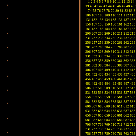
1
2
3
4
5
6
7
8
9
10
11
12
13
14
39
40
41
42
43
44
45
46
47
48
49
74
75
76
77
78
79
80
81
82
83
8
106
107
108
109
110
111
112
113
131
132
133
134
135
136
137
138
156
157
158
159
160
161
162
163
181
182
183
184
185
186
187
188
206
207
208
209
210
211
212
213
231
232
233
234
235
236
237
238
256
257
258
259
260
261
262
263
281
282
283
284
285
286
287
288
306
307
308
309
310
311
312
313
331
332
333
334
335
336
337
338
356
357
358
359
360
361
362
363
381
382
383
384
385
386
387
388
406
407
408
409
410
411
412
413
431
432
433
434
435
436
437
438
456
457
458
459
460
461
462
463
481
482
483
484
485
486
487
488
506
507
508
509
510
511
512
513
531
532
533
534
535
536
537
538
556
557
558
559
560
561
562
563
581
582
583
584
585
586
587
588
606
607
608
609
610
611
612
613
631
632
633
634
635
636
637
638
656
657
658
659
660
661
662
663
681
682
683
684
685
686
687
688
706
707
708
709
710
711
712
713
731
732
733
734
735
736
737
738
756
757
758
759
760
761
762
763