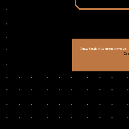
Ustaw Sztab jako strone startowa
Cop