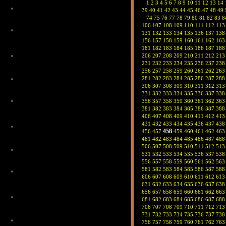
1
2
3
4
5
6
7
8
9
10
11
12
13
14
39
40
41
42
43
44
45
46
47
48
49
74
75
76
77
78
79
80
81
82
83
8
106
107
108
109
110
111
112
113
131
132
133
134
135
136
137
138
156
157
158
159
160
161
162
163
181
182
183
184
185
186
187
188
206
207
208
209
210
211
212
213
231
232
233
234
235
236
237
238
256
257
258
259
260
261
262
263
281
282
283
284
285
286
287
288
306
307
308
309
310
311
312
313
331
332
333
334
335
336
337
338
356
357
358
359
360
361
362
363
381
382
383
384
385
386
387
388
406
407
408
409
410
411
412
413
431
432
433
434
435
436
437
438
458
456
457
459
460
461
462
463
481
482
483
484
485
486
487
488
506
507
508
509
510
511
512
513
531
532
533
534
535
536
537
538
556
557
558
559
560
561
562
563
581
582
583
584
585
586
587
588
606
607
608
609
610
611
612
613
631
632
633
634
635
636
637
638
656
657
658
659
660
661
662
663
681
682
683
684
685
686
687
688
706
707
708
709
710
711
712
713
731
732
733
734
735
736
737
738
756
757
758
759
760
761
762
763