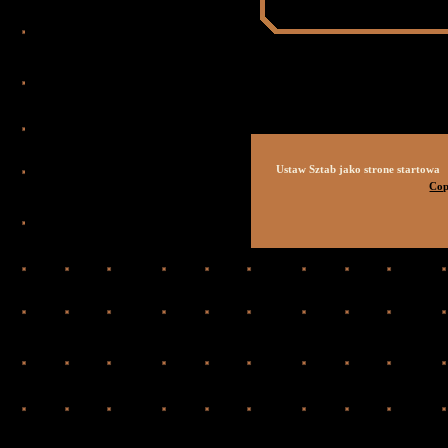
Ustaw Sztab jako strone startowa
Cop