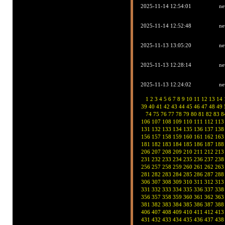
2025-11-14 12:54:01
ne
2025-11-14 12:52:48
ne
2025-11-13 13:05:20
ne
2025-11-13 12:28:14
ne
2025-11-13 12:24:02
ne
1
2
3
4
5
6
7
8
9
10
11
12
13
14
39
40
41
42
43
44
45
46
47
48
49
74
75
76
77
78
79
80
81
82
83
8
106
107
108
109
110
111
112
113
131
132
133
134
135
136
137
138
156
157
158
159
160
161
162
163
181
182
183
184
185
186
187
188
206
207
208
209
210
211
212
213
231
232
233
234
235
236
237
238
256
257
258
259
260
261
262
263
281
282
283
284
285
286
287
288
306
307
308
309
310
311
312
313
331
332
333
334
335
336
337
338
356
357
358
359
360
361
362
363
381
382
383
384
385
386
387
388
406
407
408
409
410
411
412
413
431
432
433
434
435
436
437
438