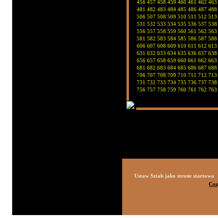
456
457
458
459
460
461
462
463
481
482
483
484
485
486
487
488
506
507
508
509
510
511
512
513
531
532
533
534
535
536
537
538
556
557
558
559
560
561
562
563
581
582
583
584
585
586
587
588
606
607
608
609
610
611
612
613
631
632
633
634
635
636
637
638
656
657
658
659
660
661
662
663
681
682
683
684
685
686
687
688
706
707
708
709
710
711
712
713
731
732
733
734
735
736
737
738
756
757
758
759
760
761
762
763
Ustaw Sztab jako strone startowa
Cop