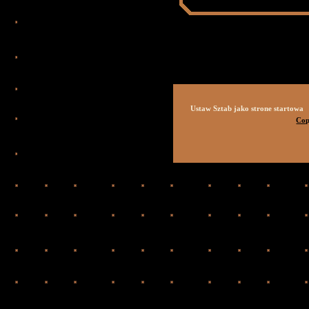
Ustaw Sztab jako strone startowa
Cop