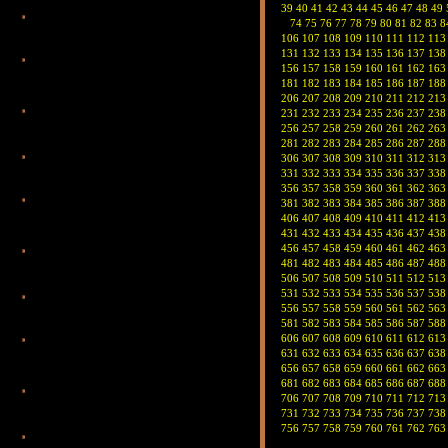
39
40
41
42
43
44
45
46
47
48
49
74
75
76
77
78
79
80
81
82
83
8
106
107
108
109
110
111
112
113
131
132
133
134
135
136
137
138
156
157
158
159
160
161
162
163
181
182
183
184
185
186
187
188
206
207
208
209
210
211
212
213
231
232
233
234
235
236
237
238
256
257
258
259
260
261
262
263
281
282
283
284
285
286
287
288
306
307
308
309
310
311
312
313
331
332
333
334
335
336
337
338
356
357
358
359
360
361
362
363
381
382
383
384
385
386
387
388
406
407
408
409
410
411
412
413
431
432
433
434
435
436
437
438
456
457
458
459
460
461
462
463
481
482
483
484
485
486
487
488
506
507
508
509
510
511
512
513
531
532
533
534
535
536
537
538
556
557
558
559
560
561
562
563
581
582
583
584
585
586
587
588
606
607
608
609
610
611
612
613
631
632
633
634
635
636
637
638
656
657
658
659
660
661
662
663
681
682
683
684
685
686
687
688
706
707
708
709
710
711
712
713
731
732
733
734
735
736
737
738
756
757
758
759
760
761
762
763