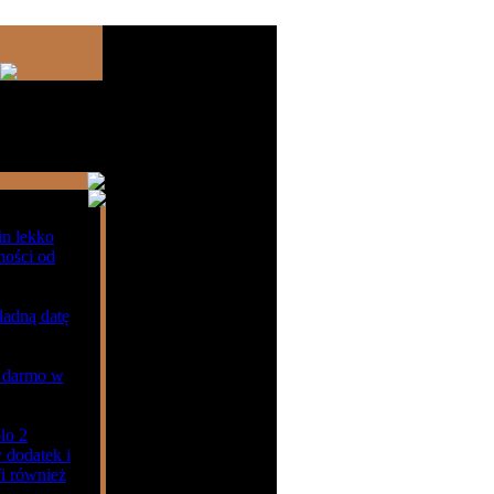
.
in lekko
mości od
adną datę
a darmo w
lo 2
 dodatek i
fi również