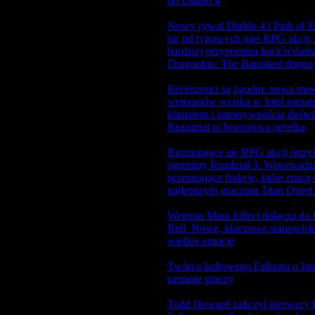
do Diablo 4
Nowy rywal Diablo 4 i Path of Ex
się od typowych gier RPG akcji
2026-02-11 20:13:36
news
bardziej przypomina hack'n'slash
Dragonkin: The Banished dopną
Recenzenci są zgodni: nowa mro
weteranów wciska w fotel nies
2026-02-11 20:11:54
news
klimatem i intensywnością doświ
Reanimal to horrorowa perełka
Rozrastające się RPG akcji otrz
ogromny Rozdział 3. Wprowadz
2026-02-11 13:00:58
news
przerażające frakcje, które rzuc
najlepszym graczom Titan Quest
Weteran Mass Effect dołącza do
2026-02-11 11:38:34
news
Red. Nowe, kluczowe stanowisk
wielkie emocje
Twórca kultowego Fallouta o lat
2026-02-10 18:20:53
news
uznanie graczy
Todd Howard zaliczył pierwszy k
2026-02-10 18:20:11
news