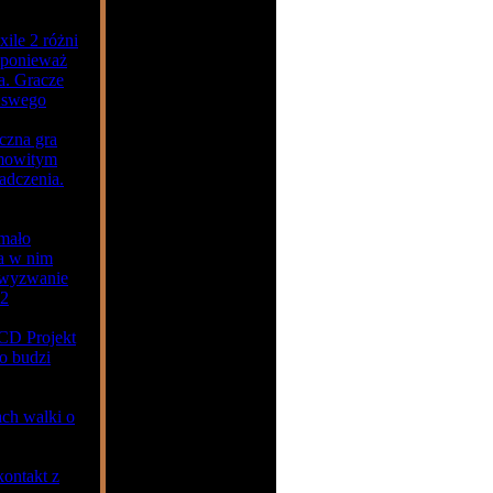
ile 2 różni
, ponieważ
a. Gracze
 swego
czna gra
amowitym
adczenia.
ymało
a w nim
ą wyzwanie
 2
 CD Projekt
o budzi
ach walki o
ontakt z