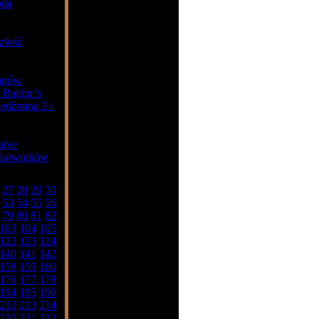
iła
złość,
anów
 Baldur’s
edźmina 3 i
alve
ytkowników
27
28
29
30
53
54
55
56
79
80
81
82
103
104
105
122
123
124
140
141
142
158
159
160
176
177
178
194
195
196
212
213
214
230
231
232