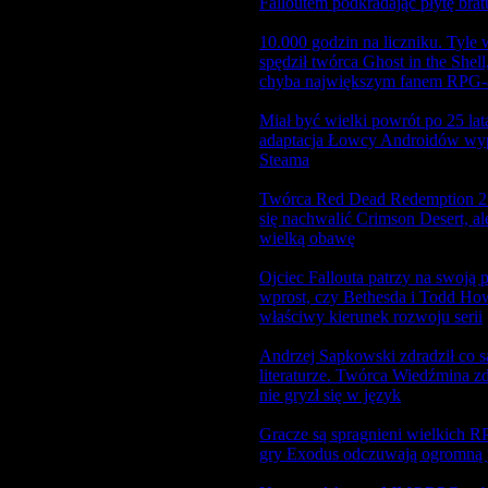
Falloutem podkradając płytę brat
10.000 godzin na liczniku. Tyle 
2026-02-10 13:55:09
news
spędził twórca Ghost in the Shell,
chyba największym fanem RPG-
Miał być wielki powrót po 25 lat
2026-02-10 12:26:44
news
adaptacja Łowcy Androidów wy
Steama
Twórca Red Dead Redemption 2
2026-02-10 07:47:01
news
się nachwalić Crimson Desert, al
wielką obawę
Ojciec Fallouta patrzy na swoją 
2026-02-09 19:26:40
news
wprost, czy Bethesda i Todd How
właściwy kierunek rozwoju serii
Andrzej Sapkowski zdradził co s
2026-02-09 19:25:44
news
literaturze. Twórca Wiedźmina 
nie gryzł się w język
Gracze są spragnieni wielkich R
2026-02-09 13:42:19
news
gry Exodus odczuwają ogromną 