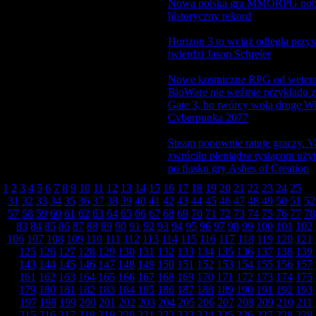
Nowa polska gra MMORPG pob
2026-02-09 10:16:10
news
historyczny rekord
Horizon 3 to wciąż odległa przys
2026-02-08 11:29:51
news
twierdzi Jason Schreier
Nowe kosmiczne RPG od weter
BioWare nie weźmie przykładu z
2026-02-07 09:05:45
news
Gate 3, bo twórcy wolą drogę Wi
Cyberpunka 2077
Steam ponownie ratuje graczy. V
2026-02-06 11:47:43
news
zwróciło pieniądze tysiącom uż
po fiasku gry Ashes of Creation
1
2
3
4
5
6
7
8
9
10
11
12
13
14
15
16
17
18
19
20
21
22
23
24
25
26
31
32
33
34
35
36
37
38
39
40
41
42
43
44
45
46
47
48
49
50
51
52
57
58
59
60
61
62
63
64
65
66
67
68
69
70
71
72
73
74
75
76
77
78
83
84
85
86
87
88
89
90
91
92
93
94
95
96
97
98
99
100
101
102
106
107
108
109
110
111
112
113
114
115
116
117
118
119
120
121
125
126
127
128
129
130
131
132
133
134
135
136
137
138
139
143
144
145
146
147
148
149
150
151
152
153
154
155
156
157
161
162
163
164
165
166
167
168
169
170
171
172
173
174
175
179
180
181
182
183
184
185
186
187
188
189
190
191
192
193
197
198
199
200
201
202
203
204
205
206
207
208
209
210
211
215
216
217
218
219
220
221
222
223
224
225
226
227
228
229