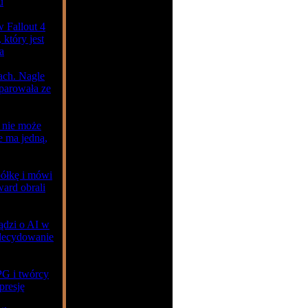
u
w Fallout 4
 który jest
a
ach. Nagle
parowała ze
 nie może
e ma jedną,
półkę i mówi
ard obrali
ądzi o AI w
zdecydowanie
PG i twórcy
presję