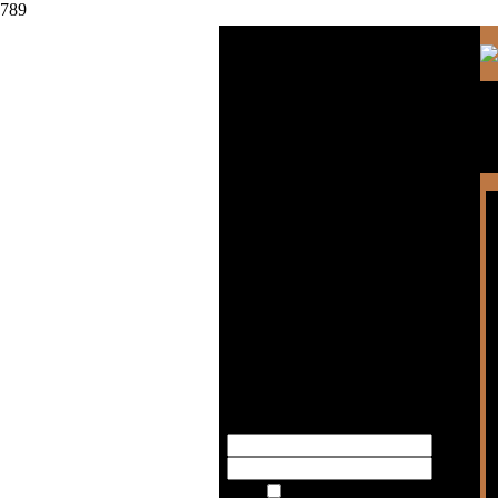
789
Wyszukiwarka
Logowanie
Pamiętaj mnie