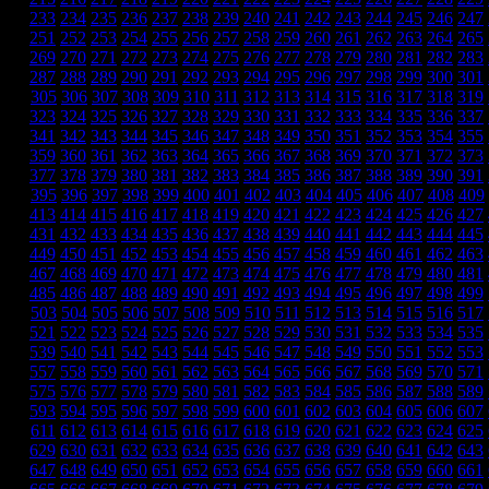
233
234
235
236
237
238
239
240
241
242
243
244
245
246
247
251
252
253
254
255
256
257
258
259
260
261
262
263
264
265
269
270
271
272
273
274
275
276
277
278
279
280
281
282
283
287
288
289
290
291
292
293
294
295
296
297
298
299
300
301
305
306
307
308
309
310
311
312
313
314
315
316
317
318
319
323
324
325
326
327
328
329
330
331
332
333
334
335
336
337
341
342
343
344
345
346
347
348
349
350
351
352
353
354
355
359
360
361
362
363
364
365
366
367
368
369
370
371
372
373
377
378
379
380
381
382
383
384
385
386
387
388
389
390
391
395
396
397
398
399
400
401
402
403
404
405
406
407
408
409
413
414
415
416
417
418
419
420
421
422
423
424
425
426
427
431
432
433
434
435
436
437
438
439
440
441
442
443
444
445
449
450
451
452
453
454
455
456
457
458
459
460
461
462
463
467
468
469
470
471
472
473
474
475
476
477
478
479
480
481
485
486
487
488
489
490
491
492
493
494
495
496
497
498
499
503
504
505
506
507
508
509
510
511
512
513
514
515
516
517
521
522
523
524
525
526
527
528
529
530
531
532
533
534
535
539
540
541
542
543
544
545
546
547
548
549
550
551
552
553
557
558
559
560
561
562
563
564
565
566
567
568
569
570
571
575
576
577
578
579
580
581
582
583
584
585
586
587
588
589
593
594
595
596
597
598
599
600
601
602
603
604
605
606
607
611
612
613
614
615
616
617
618
619
620
621
622
623
624
625
629
630
631
632
633
634
635
636
637
638
639
640
641
642
643
647
648
649
650
651
652
653
654
655
656
657
658
659
660
661