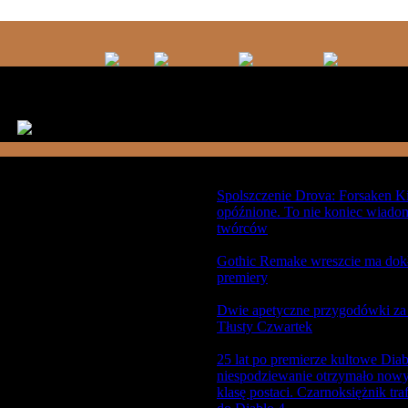
Spolszczenie Drova: Forsaken K
2026-02-12 08:12:08
news
opóźnione. To nie koniec wiado
twórców
Gothic Remake wreszcie ma dokł
2026-02-12 08:09:03
news
premiery
Dwie apetyczne przygodówki z
2026-02-12 08:05:19
news
Tłusty Czwartek
25 lat po premierze kultowe Diab
niespodziewanie otrzymało nowy
2026-02-12 08:00:18
news
klasę postaci. Czarnoksiężnik tra