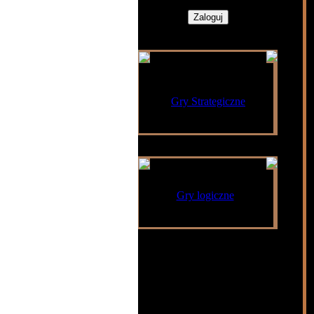
Hostujemy strony o
grach
Gry Strategiczne
Polecane strony
Gry logiczne