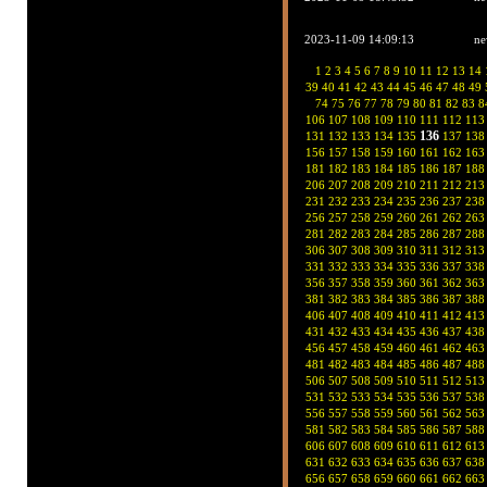
2023-11-09 14:09:13
ne
1
2
3
4
5
6
7
8
9
10
11
12
13
14
39
40
41
42
43
44
45
46
47
48
49
74
75
76
77
78
79
80
81
82
83
8
106
107
108
109
110
111
112
113
136
131
132
133
134
135
137
138
156
157
158
159
160
161
162
163
181
182
183
184
185
186
187
188
206
207
208
209
210
211
212
213
231
232
233
234
235
236
237
238
256
257
258
259
260
261
262
263
281
282
283
284
285
286
287
288
306
307
308
309
310
311
312
313
331
332
333
334
335
336
337
338
356
357
358
359
360
361
362
363
381
382
383
384
385
386
387
388
406
407
408
409
410
411
412
413
431
432
433
434
435
436
437
438
456
457
458
459
460
461
462
463
481
482
483
484
485
486
487
488
506
507
508
509
510
511
512
513
531
532
533
534
535
536
537
538
556
557
558
559
560
561
562
563
581
582
583
584
585
586
587
588
606
607
608
609
610
611
612
613
631
632
633
634
635
636
637
638
656
657
658
659
660
661
662
663