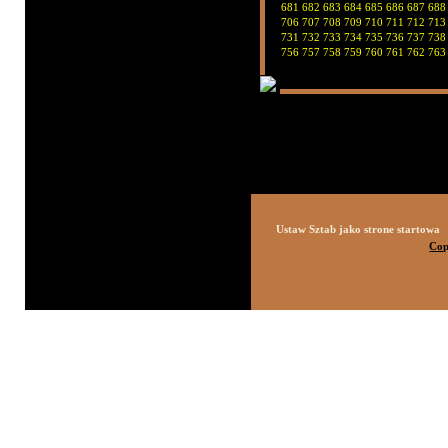
681
682
683
684
685
686
687
688
706
707
708
709
710
711
712
713
731
732
733
734
735
736
737
738
756
757
758
759
760
761
762
763
Ustaw Sztab jako strone startowa
Cop